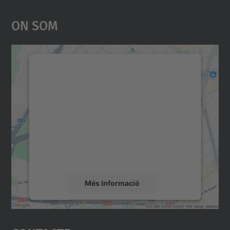
On Som
Necessitem el vostre
consentiment per carregar el
servei Google Maps!
Utilitzem un servei de tercers per incrustar
contingut del mapa que pugui recollir dades
sobre la vostra activitat. Reviseu-ne els
detalls i accepteu el servei per veure el
mapa.
Més Informació
Accepta
powered by
Usercentrics Consent