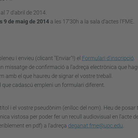
 al 7 d'abril de 2014.
s 9 de maig de 2014
a les 17'30h a la sala d'actes l'FME.
eneu i envieu (clicant "Enviar"!) el
Formulari d'inscripció
.
 un missatge de confirmació a l'adreça electrònica que hag
 amb el que haureu de signar el vostre treball.
al que cadascú empleni un formulari diferent.
l títol i el vostre pseudònim (enlloc del nom). Heu de posa
a vistosa per poder fer un recull audiovisual en l'acte de
eferiblement en pdf) a l'adreça
deganat.fme@upc.edu
.