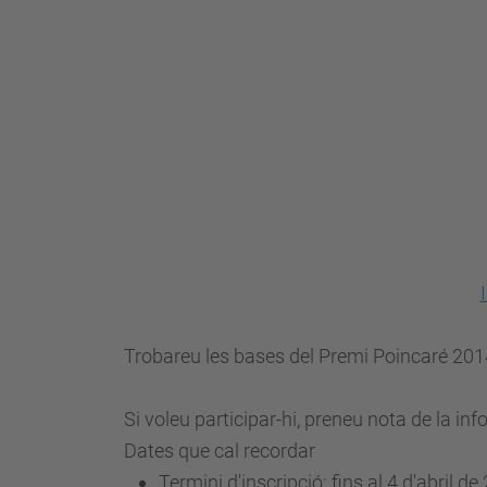
Trobareu les
bases
del Premi Poincaré 20
Si voleu participar-hi, preneu nota de la in
Dates que cal recordar
Termini d'inscripció:
fins al 4 d'abril de