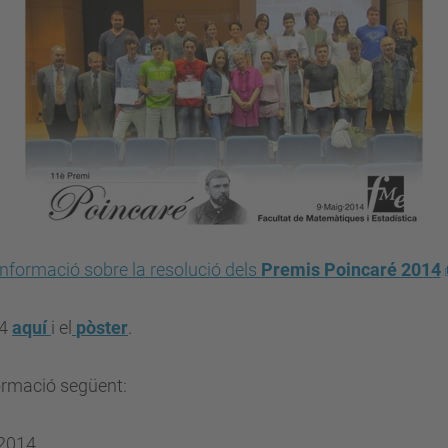
Informació sobre la resolució dels
Premis Poincaré 2014
14
aquí
i el
pòster
.
formació següent:
 2014.