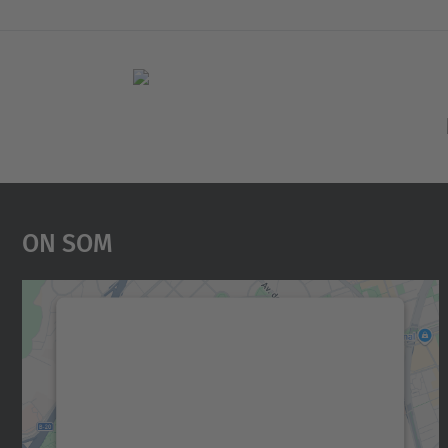
On Som
Necessitem el vostre consentiment
per carregar el servei Google Maps!
Utilitzem un servei de tercers per incrustar
contingut del mapa que pugui recollir dades
sobre la vostra activitat. Reviseu-ne els