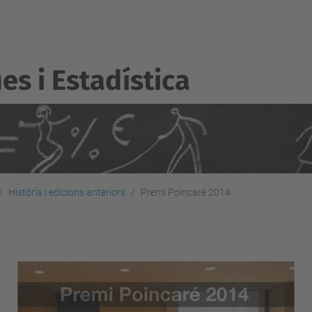
s i Estadí­stica
Història i edicions anteriors
Premi Poincaré 2014