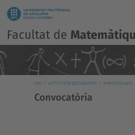
Facultat de
Matemàtique
Inici
ACTIVITATS SECUNDÀRIA
Premi Poincaré
Convocatòria