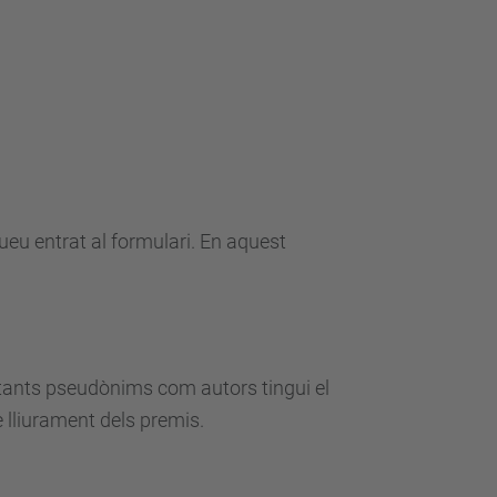
ueu entrat al formulari. En aquest
r tants pseudònims com autors tingui el
 lliurament dels premis.