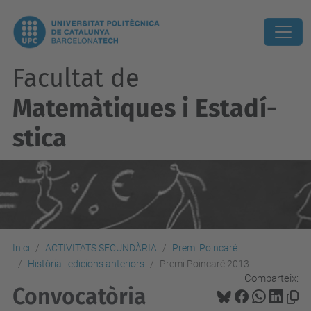
Facultat de
Matemàtiques i Estadí­
stica
Inici
ACTIVITATS SECUNDÀRIA
Premi Poincaré
Història i edicions anteriors
Premi Poincaré 2013
Comparteix:
Convocatòria