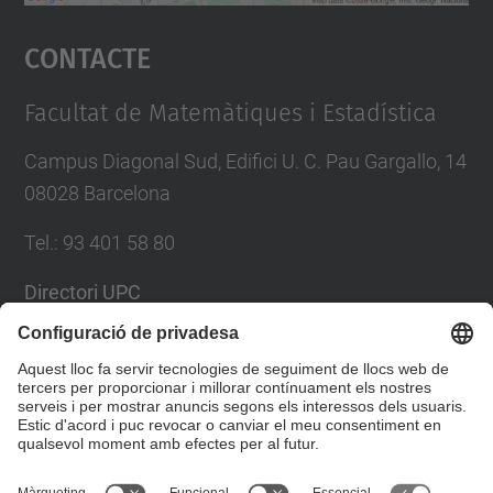
Accepta
Contacte
powered by
Usercentrics Consent
Management Platform
Facultat de Matemàtiques i Estadística
Campus Diagonal Sud, Edifici U. C. Pau Gargallo, 14
08028 Barcelona
Tel.
:
93 401 58 80
Directori UPC
Formulari de contacte
Llista Xarxes Socials