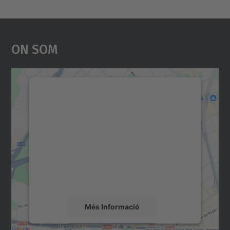
On Som
Necessitem el vostre
consentiment per carregar el
servei Google Maps!
Utilitzem un servei de tercers per incrustar
contingut del mapa que pugui recollir dades
sobre la vostra activitat. Reviseu-ne els
detalls i accepteu el servei per veure el
mapa.
Més Informació