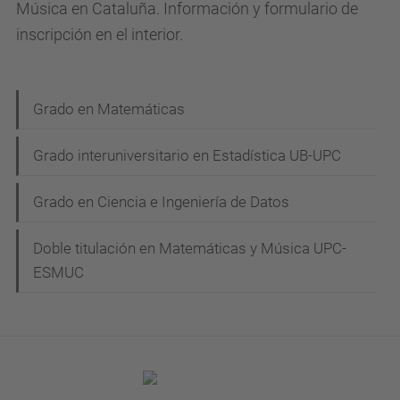
Música en Cataluña. Información y formulario de
inscripción en el interior.
N
Grado en Matemáticas
a
Grado interuniversitario en Estadística UB-UPC
v
e
Grado en Ciencia e Ingeniería de Datos
g
Doble titulación en Matemáticas y Música UPC-
a
ESMUC
c
i
ó
n