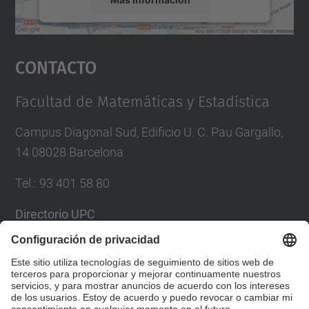
Aceptar
Contacto
powered by
Usercentrics Consent
Management Platform
Facultad de Matemáticas y Estadística
Campus Diagonal Sud, Edificio U. C. Pau Gargallo,
14 08028 Barcelona
Tel.
:
93 401 58 80
Directorio UPC
Formulario de contacto
Lista Redes Sociales