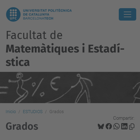
Facultat de
Matemàtiques i Estadí­
stica
Inicio
ESTUDIOS
Grados
Compartir:
Grados