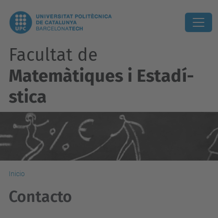
Facultat de
Matemàtiques i Estadí­
stica
Inicio
Contacto