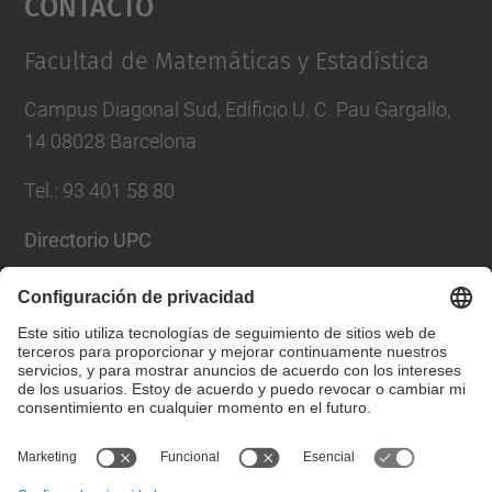
Contacto
Management Platform
Facultad de Matemáticas y Estadística
Campus Diagonal Sud, Edificio U. C. Pau Gargallo,
14 08028 Barcelona
Tel.
:
93 401 58 80
Directorio UPC
Formulario de contacto
Lista Redes Sociales