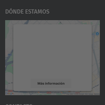
Dónde Estamos
Necesitamos su consentimiento
para cargar el servicio Google
Maps.
Utilizamos un servicio de terceros para
incrustar contenido de mapas que puede
recopilar datos sobre su actividad. Le
rogamos que revise los detalles y acepte el
servicio para ver este mapa.
Más información
Aceptar
powered by
Usercentrics Consent