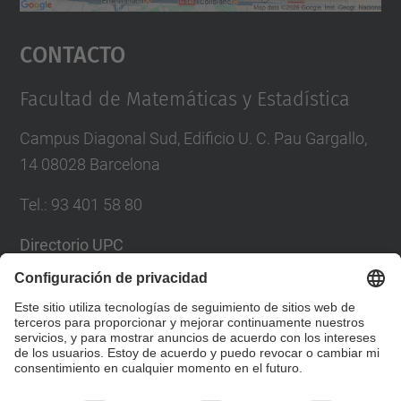
Aceptar
Contacto
powered by
Usercentrics Consent
Management Platform
Facultad de Matemáticas y Estadística
Campus Diagonal Sud, Edificio U. C. Pau Gargallo,
14 08028 Barcelona
Tel.
:
93 401 58 80
Directorio UPC
Formulario de contacto
Lista Redes Sociales