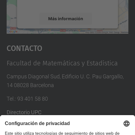
servicio para ver este mapa.
Más información
Aceptar
Contacto
powered by
Usercentrics Consent
Management Platform
Facultad de Matemáticas y Estadística
Campus Diagonal Sud, Edificio U. C. Pau Gargallo,
14 08028 Barcelona
Tel.
:
93 401 58 80
Directorio UPC
Formulario de contacto