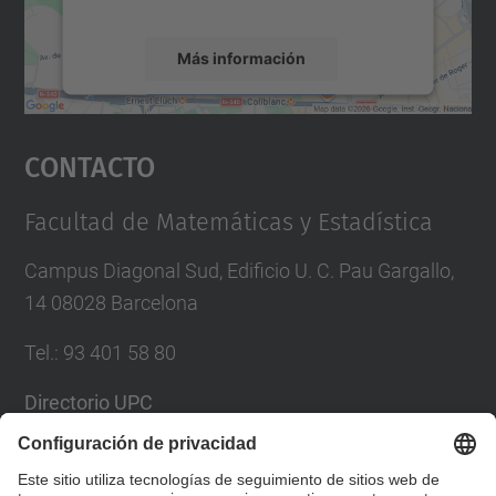
Más información
Aceptar
Contacto
powered by
Usercentrics Consent
Management Platform
Facultad de Matemáticas y Estadística
Campus Diagonal Sud, Edificio U. C. Pau Gargallo,
14 08028 Barcelona
Tel.
:
93 401 58 80
Directorio UPC
Formulario de contacto