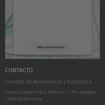
para cargar el servicio Google
Maps.
Utilizamos un servicio de terceros para
incrustar contenido de mapas que puede
recopilar datos sobre su actividad. Le
rogamos que revise los detalles y acepte el
servicio para ver este mapa.
Más información
Aceptar
Contacto
powered by
Usercentrics Consent
Management Platform
Facultad de Matemáticas y Estadística
Campus Diagonal Sud, Edificio U. C. Pau Gargallo,
14 08028 Barcelona