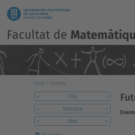
Facultat de
Matemàtique
Inicio
Eventos
Fut
<
Día
>
<
Semana
>
Evento
<
Mes
>
Pasados