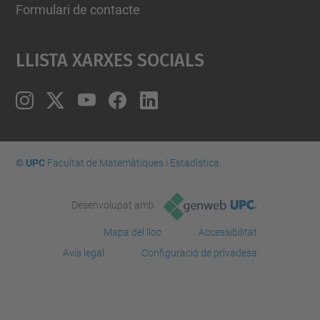
Formulari de contacte
Llista Xarxes Socials
© UPC
Facultat de Matemàtiques i Estadí­stica.
Desenvolupat amb
Mapa del lloc
Accessibilitat
Avís legal
Configuració de privadesa