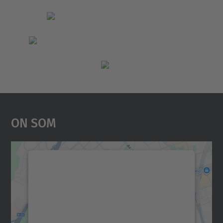
On Som
Necessitem el vostre
consentiment per carregar el
servei Google Maps!
Utilitzem un servei de tercers per incrustar
contingut del mapa que pugui recollir dades