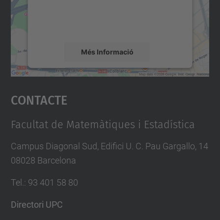
sobre la vostra activitat. Reviseu-ne els
detalls i accepteu el servei per veure el
mapa.
Més Informació
Accepta
Contacte
powered by
Usercentrics Consent
Management Platform
Facultat de Matemàtiques i Estadística
Campus Diagonal Sud, Edifici U. C. Pau Gargallo, 14
08028 Barcelona
Tel.
:
93 401 58 80
Directori UPC