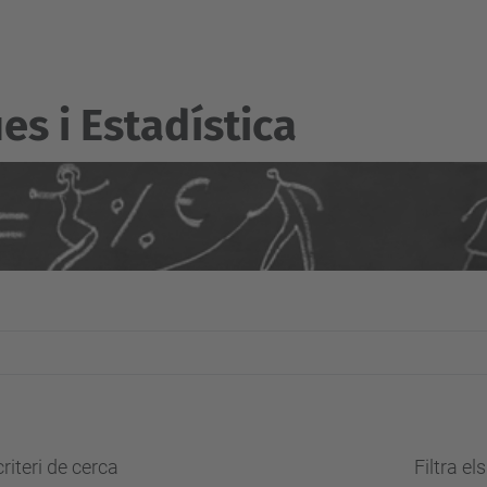
s i Estadí­stica
riteri de cerca
Filtra el