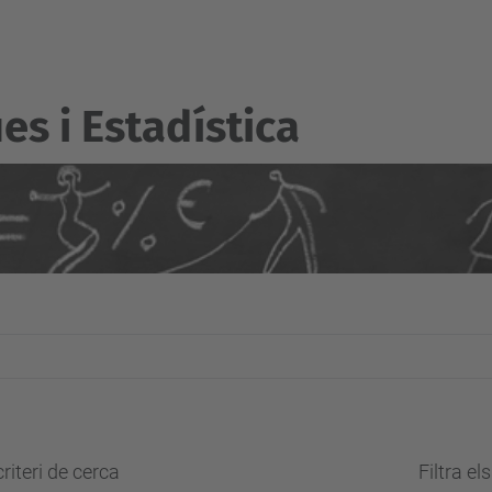
s i Estadí­stica
riteri de cerca
Filtra el