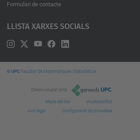
Formulari de contacte
Llista Xarxes Socials
© UPC
Facultat de Matemàtiques i Estadí­stica.
Desenvolupat amb
Mapa del lloc
Accessibilitat
Avís legal
Configuració de privadesa