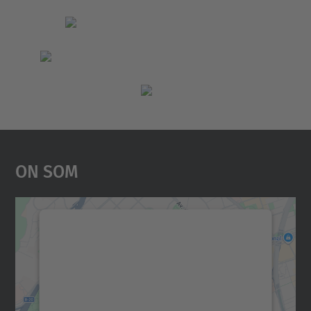
On Som
Necessitem el vostre
consentiment per carregar el
servei Google Maps!
Utilitzem un servei de tercers per incrustar
contingut del mapa que pugui recollir dades