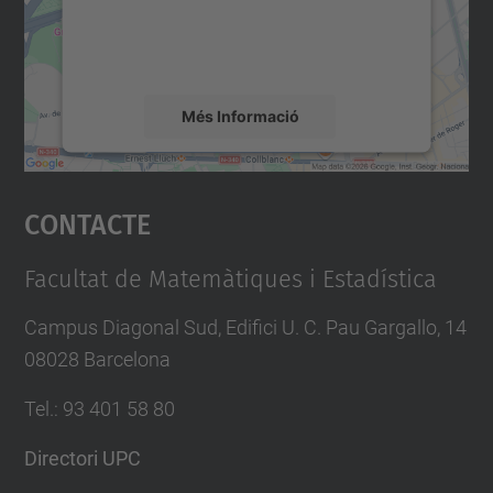
sobre la vostra activitat. Reviseu-ne els
detalls i accepteu el servei per veure el
mapa.
Més Informació
Accepta
Contacte
powered by
Usercentrics Consent
Management Platform
Facultat de Matemàtiques i Estadística
Campus Diagonal Sud, Edifici U. C. Pau Gargallo, 14
08028 Barcelona
Tel.
:
93 401 58 80
Directori UPC