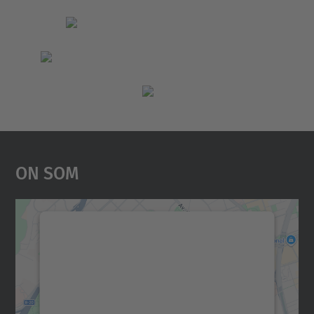
On Som
Necessitem el vostre
consentiment per carregar el
servei Google Maps!
Utilitzem un servei de tercers per incrustar
contingut del mapa que pugui recollir dades