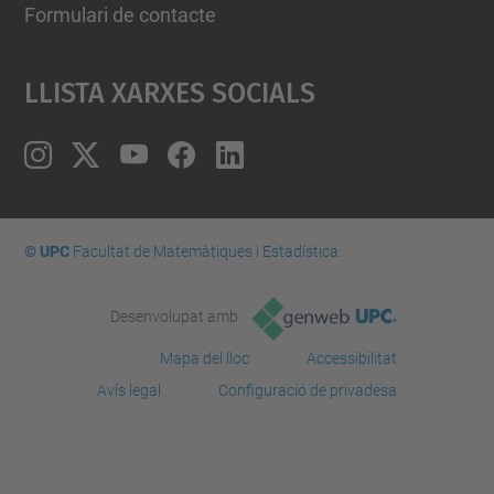
Formulari de contacte
Llista Xarxes Socials
© UPC
Facultat de Matemàtiques i Estadí­stica.
Desenvolupat amb
Mapa del lloc
Accessibilitat
Avís legal
Configuració de privadesa