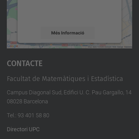
sobre la vostra activitat. Reviseu-ne els
detalls i accepteu el servei per veure el
mapa.
Més Informació
Accepta
Contacte
powered by
Usercentrics Consent
Management Platform
Facultat de Matemàtiques i Estadística
Campus Diagonal Sud, Edifici U. C. Pau Gargallo, 14
08028 Barcelona
Tel.
:
93 401 58 80
Directori UPC