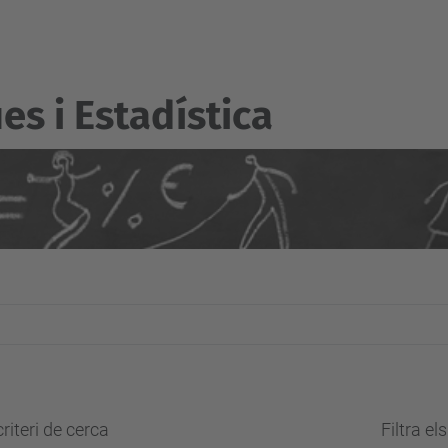
s i Estadí­stica
riteri de cerca
Filtra el