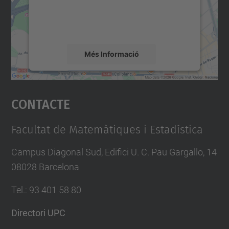
sobre la vostra activitat. Reviseu-ne els
detalls i accepteu el servei per veure el
mapa.
Més Informació
Accepta
Contacte
powered by
Usercentrics Consent
Management Platform
Facultat de Matemàtiques i Estadística
Campus Diagonal Sud, Edifici U. C. Pau Gargallo, 14
08028 Barcelona
Tel.
:
93 401 58 80
Directori UPC