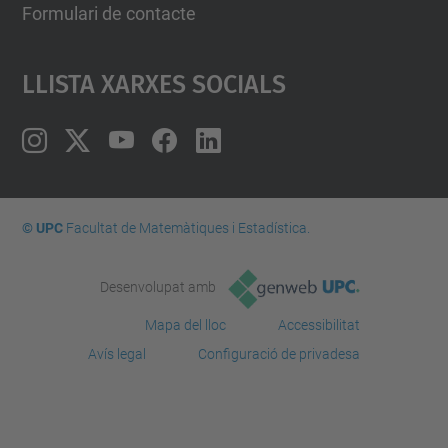
Formulari de contacte
Llista Xarxes Socials
© UPC
Facultat de Matemàtiques i Estadí­stica.
Desenvolupat amb
Mapa del lloc
Accessibilitat
Avís legal
Configuració de privadesa