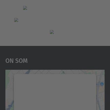
On Som
Necessitem el vostre
consentiment per carregar el
servei Google Maps!
Utilitzem un servei de tercers per incrustar
contingut del mapa que pugui recollir dades