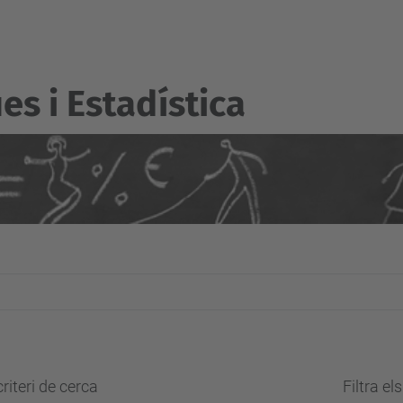
s i Estadí­stica
riteri de cerca
Filtra el