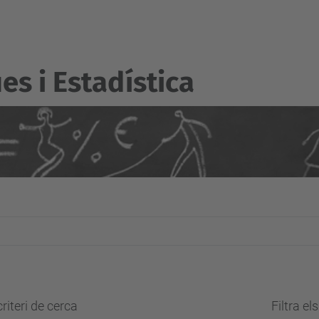
s i Estadí­stica
riteri de cerca
Filtra el