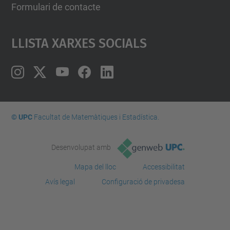
Formulari de contacte
Llista Xarxes Socials
© UPC
Facultat de Matemàtiques i Estadí­stica.
Desenvolupat amb
Mapa del lloc
Accessibilitat
Avís legal
Configuració de privadesa