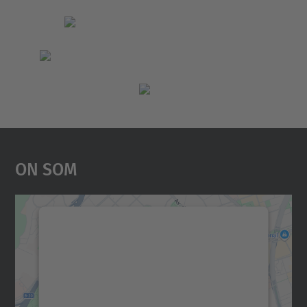
On Som
Necessitem el vostre
consentiment per carregar el
servei Google Maps!
Utilitzem un servei de tercers per incrustar
contingut del mapa que pugui recollir dades