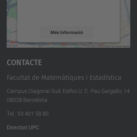
sobre la vostra activitat. Reviseu-ne els
detalls i accepteu el servei per veure el
mapa.
Més Informació
Accepta
Contacte
powered by
Usercentrics Consent
Management Platform
Facultat de Matemàtiques i Estadística
Campus Diagonal Sud, Edifici U. C. Pau Gargallo, 14
08028 Barcelona
Tel.
:
93 401 58 80
Directori UPC