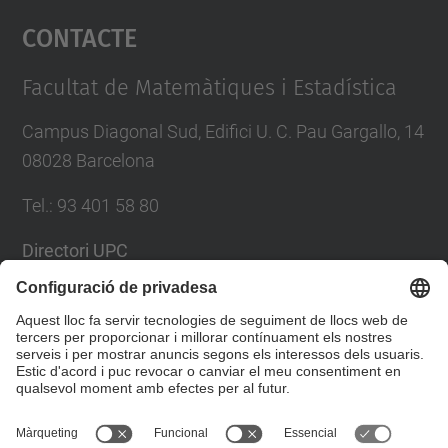
Contacte
powered by
Usercentrics Consent
Management Platform
Facultat de Matemàtiques i Estadística
Campus Diagonal Sud, Edifici U. C. Pau Gargallo, 14
08028 Barcelona
Tel.
:
93 401 58 80
Directori UPC
Formulari de contacte
Llista Xarxes Socials