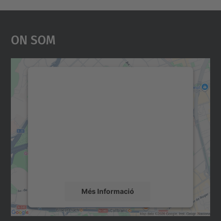
On Som
Necessitem el vostre
consentiment per carregar el
servei Google Maps!
Utilitzem un servei de tercers per incrustar
contingut del mapa que pugui recollir dades
sobre la vostra activitat. Reviseu-ne els
detalls i accepteu el servei per veure el
mapa.
Més Informació
Accepta