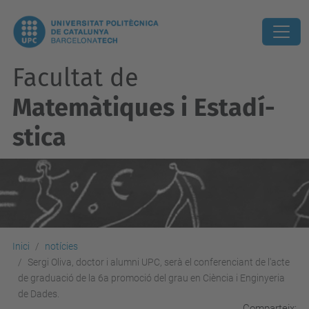
Facultat de
Matemàtiques i Estadí­
stica
Inici
notícies
Sergi Oliva, doctor i alumni UPC, serà el conferenciant de l'acte
de graduació de la 6a promoció del grau en Ciència i Enginyeria
de Dades.
Comparteix: