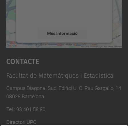
contingut del mapa que pugui recollir dades
sobre la vostra activitat. Reviseu-ne els
detalls i accepteu el servei per veure el
mapa.
Més Informació
Accepta
Contacte
powered by
Usercentrics Consent
Management Platform
Facultat de Matemàtiques i Estadística
Campus Diagonal Sud, Edifici U. C. Pau Gargallo, 14
08028 Barcelona
Tel.
:
93 401 58 80
Directori UPC