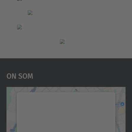
On Som
Necessitem el vostre
consentiment per carregar el
servei Google Maps!
Utilitzem un servei de tercers per incrustar