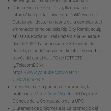
Benvinguda i parlaments institucionals.
Conferència de
Sergi Oliva
, llicenciat en
informàtica per la
Universitat Politècnica de
Catalunya
i doctor en teoria de la complexitat i
entrenador principal dels Rip City Remix, equip
afiliat als
Portland Trail Blazers
a la G-League
des de 2024. La ponència, de 30 minuts de
durada, es podrà seguir en directe i en obert a
través del canal de UPC de l'ETSETB
@TelecomBCN:
https://www.youtube.com/watch?
v=R0VUdhrZB_Y
Intervenció de la padrina de promoció, la
professora
Marta Arias Vicente
, del Dept. de
Ciències de la Computació de la UPC.
Lliurament de diplomes a la 6a promoció del