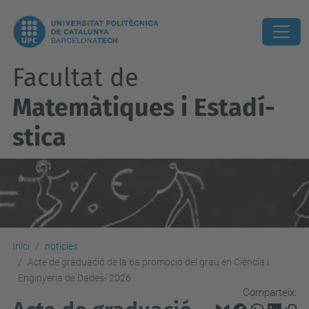
Facultat de
Matemàtiques i Estadí­
stica
Inici
notícies
Acte de graduació de la 6a promoció del grau en Ciència i
Enginyeria de Dades- 2026
Comparteix: