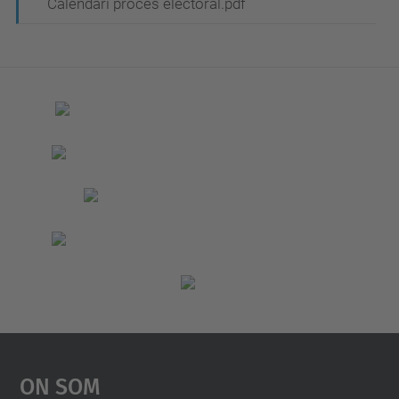
Calendari procés electoral.pdf
On Som