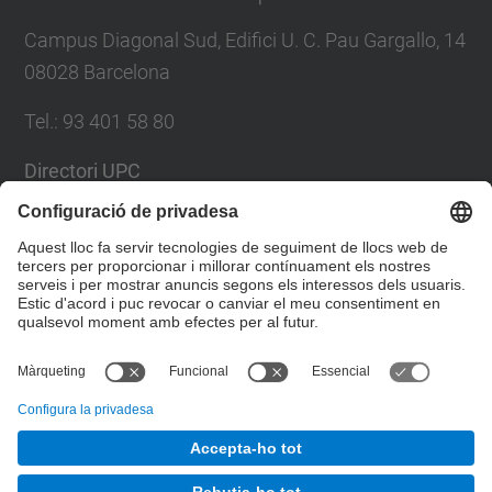
Campus Diagonal Sud, Edifici U. C. Pau Gargallo, 14
08028 Barcelona
Tel.
:
93 401 58 80
Directori UPC
Formulari de contacte
Llista Xarxes Socials
© UPC
Facultat de Matemàtiques i Estadí­stica.