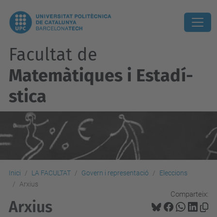
Facultat de
Matemàtiques i Estadí­
stica
Inici
LA FACULTAT
Govern i representació
Eleccions
Arxius
Comparteix:
Arxius