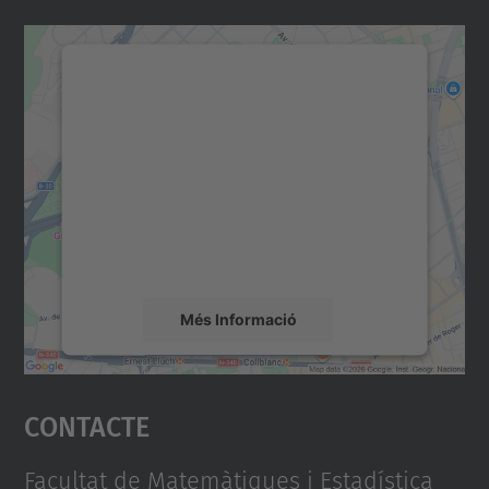
Necessitem el vostre
consentiment per carregar el
servei Google Maps!
Utilitzem un servei de tercers per incrustar
contingut del mapa que pugui recollir dades
sobre la vostra activitat. Reviseu-ne els
detalls i accepteu el servei per veure el
mapa.
Més Informació
Accepta
Contacte
powered by
Usercentrics Consent
Management Platform
Facultat de Matemàtiques i Estadística