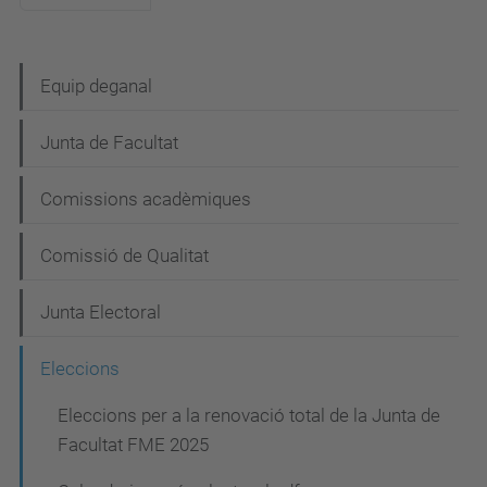
N
Equip deganal
a
Junta de Facultat
v
e
Comissions acadèmiques
g
Comissió de Qualitat
a
c
Junta Electoral
i
Eleccions
ó
Eleccions per a la renovació total de la Junta de
Facultat FME 2025