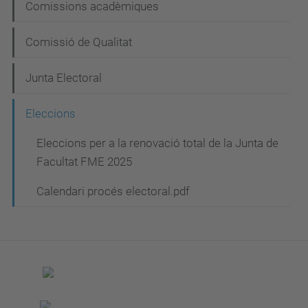
e
Comissions acadèmiques
g
Comissió de Qualitat
a
c
Junta Electoral
i
Eleccions
ó
Eleccions per a la renovació total de la Junta de
Facultat FME 2025
Calendari procés electoral.pdf