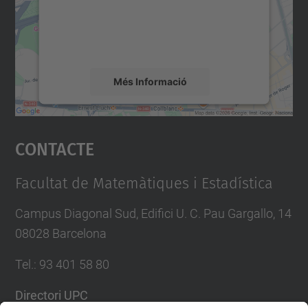
contingut del mapa que pugui recollir dades
sobre la vostra activitat. Reviseu-ne els
detalls i accepteu el servei per veure el
mapa.
Més Informació
Accepta
Contacte
powered by
Usercentrics Consent
Management Platform
Facultat de Matemàtiques i Estadística
Campus Diagonal Sud, Edifici U. C. Pau Gargallo, 14
08028 Barcelona
Tel.
:
93 401 58 80
Directori UPC