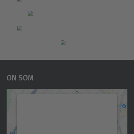
On Som
Necessitem el vostre
consentiment per carregar el
servei Google Maps!
Utilitzem un servei de tercers per incrustar