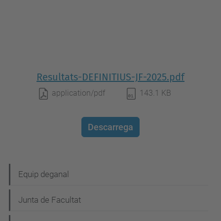
Resultats-DEFINITIUS-JF-2025.pdf
application/pdf
143.1 KB
Descarrega
N
Equip deganal
a
Junta de Facultat
v