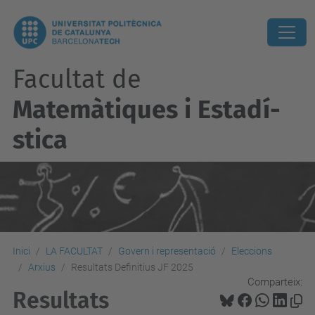
Facultat de
Matemàtiques i Estadí­
stica
Inici
LA FACULTAT
Govern i representació
Eleccions
Arxius
Resultats Definitius JF 2025
Comparteix:
Resultats