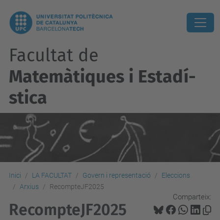
Facultat de
Matemàtiques i Estadí­
stica
Inici
LA FACULTAT
Govern i representació
Eleccions
Arxius
RecompteJF2025
Comparteix:
RecompteJF2025