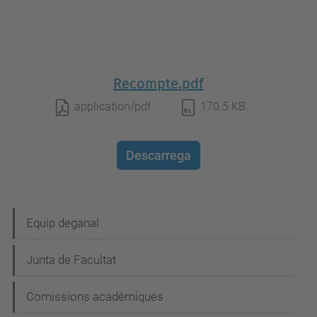
Recompte.pdf
application/pdf
170.5 KB
Descarrega
N
Equip deganal
a
Junta de Facultat
v
e
Comissions acadèmiques