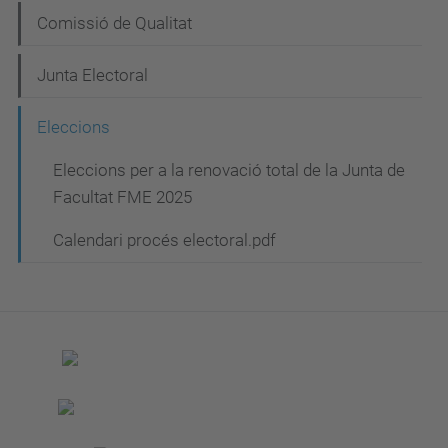
g
Comissió de Qualitat
a
c
Junta Electoral
i
Eleccions
ó
Eleccions per a la renovació total de la Junta de
Facultat FME 2025
Calendari procés electoral.pdf