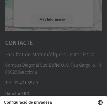
detalls i accepteu el servei per veure el
mapa.
Més Informació
Accepta
Contacte
powered by
Usercentrics Consent
Management Platform
Facultat de Matemàtiques i Estadística
Campus Diagonal Sud, Edifici U. C. Pau Gargallo, 14
08028 Barcelona
Tel.
:
93 401 58 80
Directori UPC
Formulari de contacte