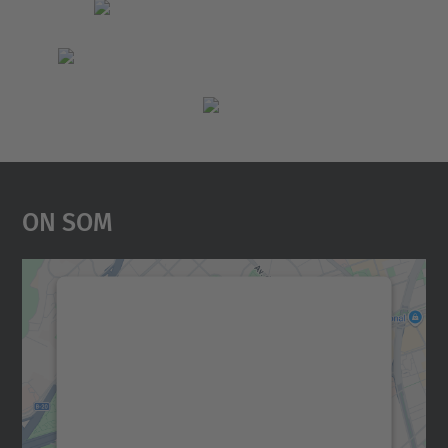
On Som
Necessitem el vostre
consentiment per carregar el
servei Google Maps!
Utilitzem un servei de tercers per incrustar
contingut del mapa que pugui recollir dades
sobre la vostra activitat. Reviseu-ne els