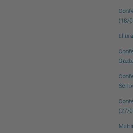
Confe
(18/
Lliur
Confe
Gazt
Confe
Senov
Confe
(27/
Multi