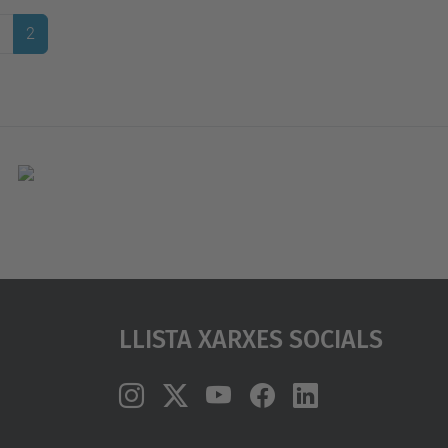
1
2
Llista Xarxes Socials