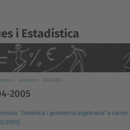
s i Estadí­stica
del curs
Activitats
2004-2005
04-2005
rència: "Genètica i geometria algebraica" a càrrec
03/2005)