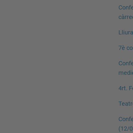
g
Confe
a
càrre
c
Lliur
i
ó
7è co
Confe
medie
4rt. 
Teatr
Confe
(12/