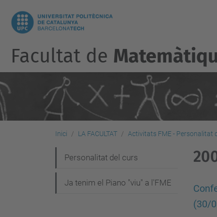
Facultat de
Matemàtique
Inici
LA FACULTAT
Activitats FME - Personalitat 
20
N
Personalitat del curs
a
Ja tenim el Piano "viu" a l'FME
v
Confe
(30/
e