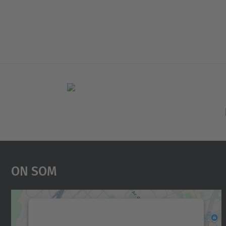
On Som
Necessitem el vostre consentiment