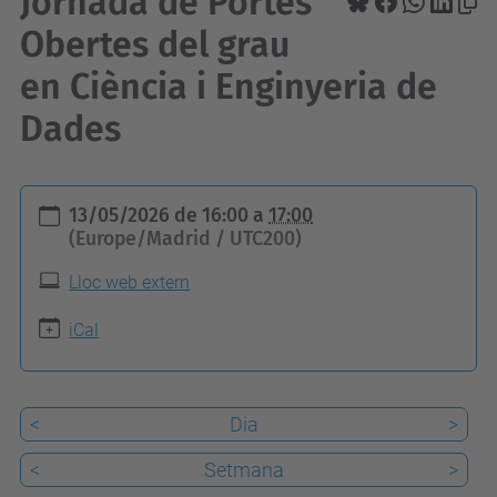
Jornada de Portes
Obertes del grau
en Ciència i Enginyeria de
Dades
h
13/05/2026
de
16:00
a
17:00
t
(Europe/Madrid / UTC200)
t
Lloc web extern
p
s
iCal
:
/
<
Dia
>
/
f
<
Setmana
>
m