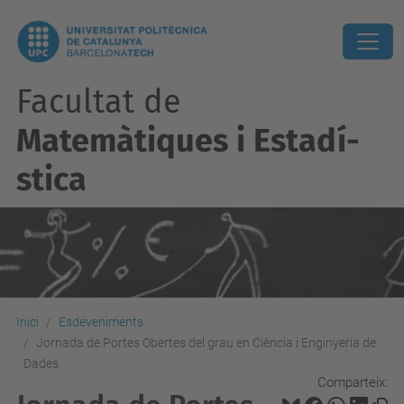
Facultat de
Matemàtiques i Estadí­
stica
Inici
Esdeveniments
Jornada de Portes Obertes del grau en Ciència i Enginyeria de
Dades
Comparteix: