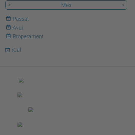
<
Mes
>
e
.
Passat
u
Avui
9
p
Properament
c
iCal
.
e
d
u
/
c
a
/
e
s