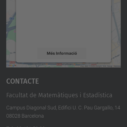
servei Google Maps!
Utilitzem un servei de tercers per incrustar
contingut del mapa que pugui recollir dades
sobre la vostra activitat. Reviseu-ne els
detalls i accepteu el servei per veure el
mapa.
Més Informació
Accepta
Contacte
powered by
Usercentrics Consent
Management Platform
Facultat de Matemàtiques i Estadística
Campus Diagonal Sud, Edifici U. C. Pau Gargallo, 14
08028 Barcelona