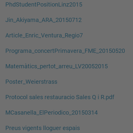
PhdStudentPositionLinz2015
Jin_Akiyama_ARA_20150712
Article_Enric_Ventura_Regio7
Programa_concertPrimavera_FME_20150520
Matemàtics_pertot_arreu_LV20052015
Poster_Weierstrass
Protocol sales restauracio Sales Q i R.pdf
MCasanella_ElPeriodico_20150314
Preus vigents lloguer espais