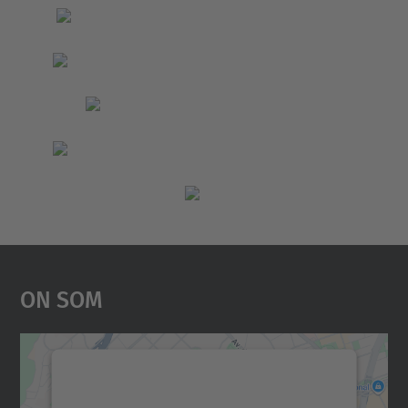
On Som
Necessitem el vostre
consentiment per carregar el