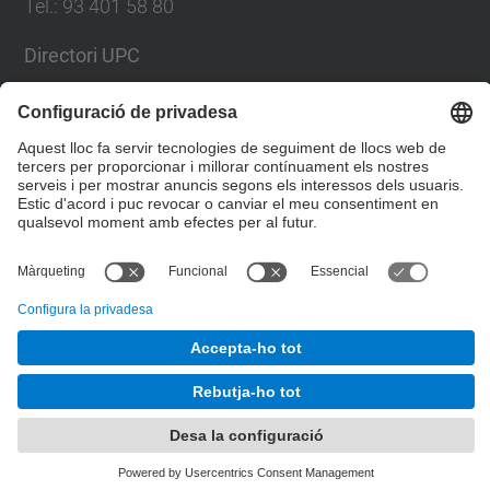
Tel.
:
93 401 58 80
Directori UPC
Formulari de contacte
Llista Xarxes Socials
© UPC
Facultat de Matemàtiques i Estadí­stica.
Desenvolupat amb
Mapa del lloc
Accessibilitat
Avís legal
Configuració de privadesa